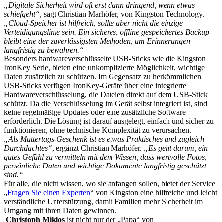
„Digitale Sicherheit wird oft erst dann dringend, wenn etwas
schiefgeht“
, sagt Christian Marhöfer, von Kingston Technology.
„Cloud-Speicher ist hilfreich, sollte aber nicht die einzige
Verteidigungslinie sein. Ein sicheres, offline gespeichertes Backup
bleibt eine der zuverlässigsten Methoden, um Erinnerungen
langfristig zu bewahren.“
Besonders hardwareverschlüsselte USB-Sticks wie die Kingston
IronKey Serie, bieten eine unkomplizierte Möglichkeit, wichtige
Daten zusätzlich zu schützen. Im Gegensatz zu herkömmlichen
USB-Sticks verfügen IronKey-Geräte über eine integrierte
Hardwareverschlüsselung, die Dateien direkt auf dem USB-Stick
schützt. Da die Verschlüsselung im Gerät selbst integriert ist, sind
keine regelmäßige Updates oder eine zusätzliche Software
erforderlich. Die Lösung ist darauf ausgelegt, einfach und sicher zu
funktionieren, ohne technische Komplexität zu verursachen.
„Als Muttertags-Geschenk ist es etwas Praktisches und zugleich
Durchdachtes“
, ergänzt Christian Marhöfer.
„Es geht darum, ein
gutes Gefühl zu vermitteln mit dem Wissen, dass wertvolle Fotos,
persönliche Daten und wichtige Dokumente langfristig geschützt
sind.“
Für alle, die nicht wissen, wo sie anfangen sollen, bietet der Service
„
Fragen Sie einen Experten
“ von Kingston eine hilfreiche und leicht
verständliche Unterstützung, damit Familien mehr Sicherheit im
Umgang mit ihren Daten gewinnen.
Christoph Miklos
ist nicht nur der „Papa“ von