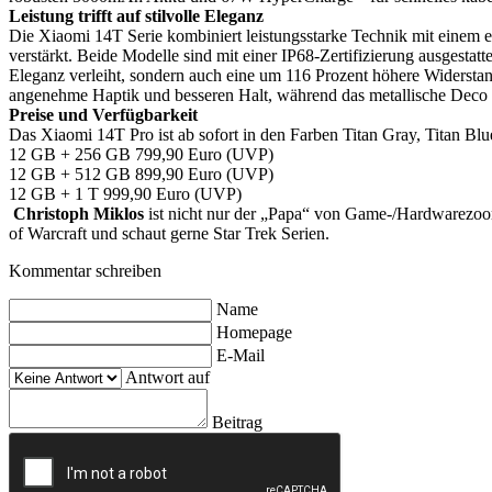
Leistung trifft auf stilvolle Eleganz
Die Xiaomi 14T Serie kombiniert leistungsstarke Technik mit einem e
verstärkt. Beide Modelle sind mit einer IP68-Zertifizierung ausgestat
Eleganz verleiht, sondern auch eine um 116 Prozent höhere Widersta
angenehme Haptik und besseren Halt, während das metallische Deco 
Preise und Verfügbarkeit
Das Xiaomi 14T Pro ist ab sofort in den Farben Titan Gray, Titan Blue
12 GB + 256 GB
799,90 Euro (UVP)
12 GB + 512 GB
899,90 Euro (UVP)
12 GB + 1 T
999,90 Euro (UVP)
Christoph Miklos
ist nicht nur der „Papa“ von Game-/Hardwarezoom,
of Warcraft und schaut gerne Star Trek Serien.
Kommentar schreiben
Name
Homepage
E-Mail
Antwort auf
Beitrag