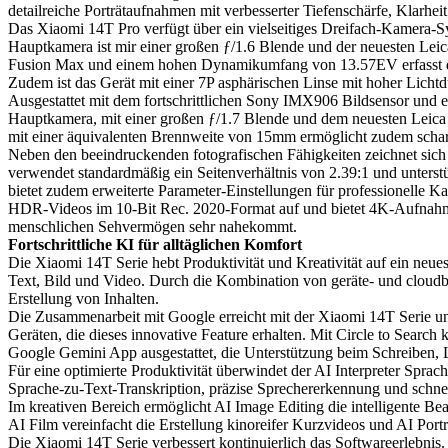
detailreiche Porträtaufnahmen mit verbesserter Tiefenschärfe, Klarhei
Das Xiaomi 14T Pro verfügt über ein vielseitiges Dreifach-Kamera-S
Hauptkamera ist mir einer großen ƒ/1.6 Blende und der neuesten Leic
Fusion Max und einem hohen Dynamikumfang von 13.57EV erfasst das fo
Zudem ist das Gerät mit einer 7P asphärischen Linse mit hoher Lichtd
Ausgestattet mit dem fortschrittlichen Sony IMX906 Bildsensor und
Hauptkamera, mit einer großen ƒ/1.7 Blende und dem neuesten Leica 
mit einer äquivalenten Brennweite von 15mm ermöglicht zudem schar
Neben den beeindruckenden fotografischen Fähigkeiten zeichnet sich
verwendet standardmäßig ein Seitenverhältnis von 2.39:1 und unters
bietet zudem erweiterte Parameter-Einstellungen für professionelle 
HDR-Videos im 10-Bit Rec. 2020-Format auf und bietet 4K-Aufnahmen
menschlichen Sehvermögen sehr nahekommt.
Fortschrittliche KI für alltäglichen Komfort
Die Xiaomi 14T Serie hebt Produktivität und Kreativität auf ein neue
Text, Bild und Video. Durch die Kombination von geräte- und cloudba
Erstellung von Inhalten.
Die Zusammenarbeit mit Google erreicht mit der Xiaomi 14T Serie u
Geräten, die dieses innovative Feature erhalten. Mit Circle to Sear
Google Gemini App ausgestattet, die Unterstützung beim Schreiben, 
Für eine optimierte Produktivität überwindet der AI Interpreter Spr
Sprache-zu-Text-Transkription, präzise Sprechererkennung und schn
Im kreativen Bereich ermöglicht AI Image Editing die intelligente Be
AI Film vereinfacht die Erstellung kinoreifer Kurzvideos und AI Portrait
Die Xiaomi 14T Serie verbessert kontinuierlich das Softwareerlebni