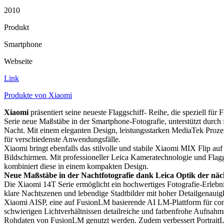
2010
Produkt
Smartphone
Webseite
Link
Produkte von Xiaomi
Xiaomi
präsentiert seine neueste Flaggschiff- Reihe, die speziell für
Serie neue Maßstäbe in der Smartphone-Fotografie, unterstützt durch 
Nacht. Mit einem eleganten Design, leistungsstarken MediaTek Pro
für verschiedenste Anwendungsfälle.
Xiaomi bringt ebenfalls das stilvolle und stabile Xiaomi MIX Flip au
Bildschirmen. Mit professioneller Leica Kameratechnologie und Flag
kombiniert diese in einem kompakten Design.
Neue Maßstäbe in der Nachtfotografie dank Leica Optik der näc
Die Xiaomi 14T Serie ermöglicht ein hochwertiges Fotografie-Erlebnis
klare Nachtszenen und lebendige Stadtbilder mit hoher Detailgenauigk
Xiaomi AISP, eine auf FusionLM basierende AI LM-Plattform für comp
schwierigen Lichtverhältnissen detailreiche und farbenfrohe Aufna
Rohdaten von FusionLM genutzt werden. Zudem verbessert PortraitL