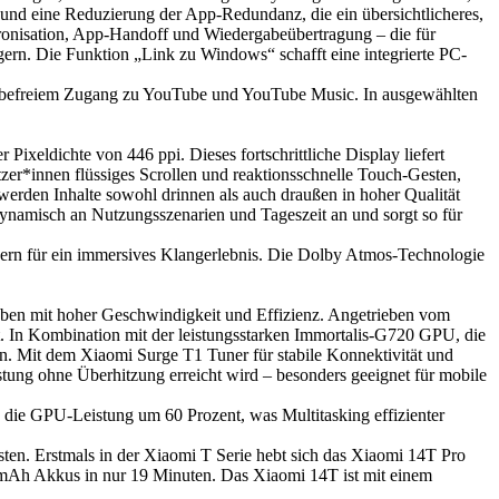
 und eine Reduzierung der App-Redundanz, die ein übersichtlicheres,
hronisation, App-Handoff und Wiedergabeübertragung – die für
ern. Die Funktion „Link zu Windows“ schafft eine integrierte PC-
rbefreiem Zugang zu YouTube und YouTube Music. In ausgewählten
xeldichte von 446 ppi. Dieses fortschrittliche Display liefert
tzer*innen flüssiges Scrollen und reaktionsschnelle Touch-Gesten,
erden Inhalte sowohl drinnen als auch draußen in hoher Qualität
 dynamisch an Nutzungsszenarien und Tageszeit an und sorgt so für
chern für ein immersives Klangerlebnis. Die Dolby Atmos-Technologie
gaben mit hoher Geschwindigkeit und Effizienz.
Angetrieben vom
. In Kombination mit der leistungsstarken Immortalis-G720 GPU, die
en. Mit dem Xiaomi Surge T1 Tuner für stabile Konnektivität und
tung ohne Überhitzung erreicht wird – besonders geeignet für mobile
die GPU-Leistung um 60 Prozent, was Multitasking effizienter
ten. Erstmals in der Xiaomi T Serie hebt sich das Xiaomi 14T Pro
mAh Akkus in nur 19 Minuten. Das Xiaomi 14T ist mit einem