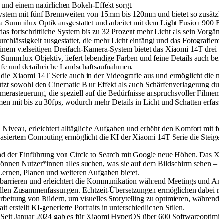
t und einem natürlichen Bokeh-Effekt sorgt.
ystem mit fünf Brennweiten von 15mm bis 120mm und bietet so zusätzl
a Summilux Optik ausgestattet und arbeitet mit dem Light Fusion 900 
rtschrittliche System bis zu 32 Prozent mehr Licht als sein Vorgänge
urchlässigkeit ausgestattet, die mehr Licht einfängt und das Fotograf
 einem vielseitigen Dreifach-Kamera-System bietet das Xiaomi 14T d
Summilux Objektiv, liefert lebendige Farben und feine Details auch b
fe und detailreiche Landschaftsaufnahmen.
 die Xiaomi 14T Serie auch in der Videografie aus und ermöglicht di
tützt sowohl den Cinematic Blur Effekt als auch Schärfenverlagerung d
Kamerasteuerung, die speziell auf die Bedürfnisse anspruchsvoller Fil
 mit bis zu 30fps, wodurch mehr Details in Licht und Schatten erfa
s Niveau, erleichtert alltägliche Aufgaben und erhöht den Komfort mit 
siertem Computing ermöglicht die KI der Xiaomi 14T Serie die Steigeru
nd der Einführung von Circle to Search mit Google neue Höhen. Das 
ch können Nutzer*innen alles suchen, was sie auf dem Bildschirm sehen 
Lernen, Planen und weiteren Aufgaben bietet.
achbarrieren und erleichtert die Kommunikation während Meetings und A
ellen Zusammenfassungen. Echtzeit-Übersetzungen ermöglichen dabei r
arbeitung von Bildern, um visuelles Storytelling zu optimieren, währen
 erstellt KI-generierte Portraits in unterschiedlichen Stilen.
s. Seit Januar 2024 gab es für Xiaomi HyperOS über 600 Softwareopti