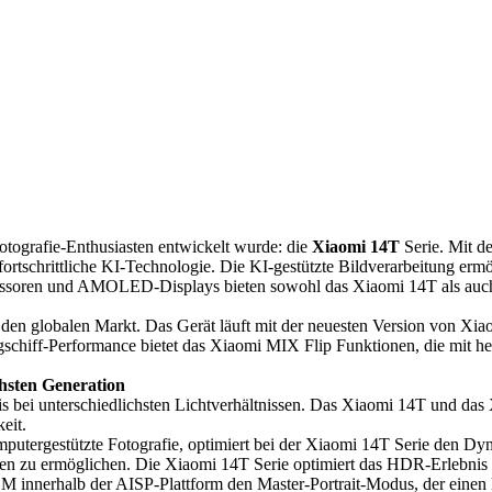
 Fotografie-Enthusiasten entwickelt wurde: die
Xiaomi 14T
Serie. Mit d
fortschrittliche KI-Technologie. Die KI-gestützte Bildverarbeitung er
zessoren und AMOLED-Displays bieten sowohl das Xiaomi 14T als auch
f den globalen Markt. Das Gerät läuft mit der neuesten Version von Xi
gschiff-Performance bietet das Xiaomi MIX Flip Funktionen, die mit he
hsten Generation
 bei unterschiedlichsten Lichtverhältnissen. Das Xiaomi 14T und das X
eit.
utergestützte Fotografie, optimiert bei der Xiaomi 14T Serie den Dy
hmen zu ermöglichen. Die Xiaomi 14T Serie optimiert das HDR-Erlebni
M innerhalb der AISP-Plattform den Master-Portrait-Modus, der eine