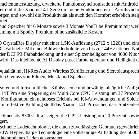
rachenunterstützung, erweiterte Funktionssynchronisation mit Android
udem führt die Xiaomi 14T Serie drei neue Funktionen ein – Anrufsync
gen und sowohl die Produktivität als auch den Komfort erheblich steig
ndet.
loud-Speicher für 6 Monate sowie 3 Monate YouTube Premium mit we
aming mit Spotify Premium ohne zusätzliche Kosten.
ystalRes Display mit einer 1,5K-Auflösung (2712 x 1220) und einer Pi
-Bit-Farbtiefe. Mit einer Bildwiederholrate von bis zu 144Hz erleben Nu
er DCI-P3-Farbabdeckung und einer Spitzenhelligkeit von 4000 Nits w
wird. Das intelligente AI Display passt Farbtemperatur und Helligkeit
qualität mit Hi-Res Audio Wireless Zertifizierung und Stereolautspre
rt den Genuss von Filmen, Musik und Spielen.
soren und fortschrittlicher Kühlsysteme und bewältigt alltägliche Auf
i 14T Pro eine Steigerung der Multi-Core-CPU-Leistung um 37 Prozent
ese Konfiguration ein nahtloses Erlebnis bei KI-Anwendungen und Spiel
 effektive Kühlung stellt das Xiaomi 14T Pro sicher, dass Spitzenleis
Dimensity 8300-Ultra, steigert die CPU-Leistung um 20 Prozent sowie 
gert.
chnelle Ladetechnologie, die einen zuverlässigen Gebrauch gewährleis
 120W HyperCharge-Technologie eine vollständige Aufladung des 5000
gebundenes Laden ausgestattet.