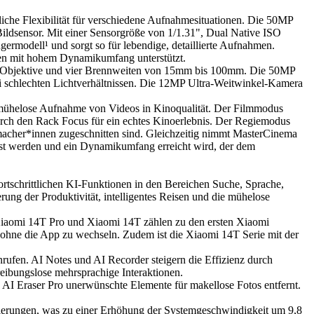
iche Flexibilität für verschiedene Aufnahmesituationen. Die 50MP
Bildsensor. Mit einer Sensorgröße von 1/1.31", Dual Native ISO
rmodell¹ und sorgt so für lebendige, detaillierte Aufnahmen.
ieren mit hohem Dynamikumfang unterstützt.
rei Objektive und vier Brennweiten von 15mm bis 100mm. Die 50MP
ei schlechten Lichtverhältnissen. Die 12MP Ultra-Weitwinkel-Kamera
e mühelose Aufnahme von Videos in Kinoqualität. Der Filmmodus
urch den Rack Focus für ein echtes Kinoerlebnis. Der Regiemodus
memacher*innen zugeschnitten sind. Gleichzeitig nimmt MasterCinema
sst werden und ein Dynamikumfang erreicht wird, der dem
fortschrittlichen KI-Funktionen in den Bereichen Suche, Sprache,
ng der Produktivität, intelligentes Reisen und die mühelose
Xiaomi 14T Pro und Xiaomi 14T zählen zu den ersten Xiaomi
– ohne die App zu wechseln. Zudem ist die Xiaomi 14T Serie mit der
nrufen. AI Notes und AI Recorder steigern die Effizienz durch
eibungslose mehrsprachige Interaktionen.
d AI Eraser Pro unerwünschte Elemente für makellose Fotos entfernt.
mierungen, was zu einer Erhöhung der Systemgeschwindigkeit um 9,8