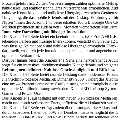
Prozent geführt hat. Zu den Verbesserungen zählen optimierte Mehrsp
nahtloseres und reaktionsschnelleres Nutzererlebnis ermöglichen. Z
nahtlose Konnektivität und mühelose Übergänge zwischen Geräten sor
Umgebung, die das mobile Erlebnis mit der Desktop-Erfahrung verbi
Nutzer*innen der Xiaomi 14T Serie erhalten 100 GB Google One C
Märkten profitieren sie zudem von 4 Monaten werbefreiem Musikstre
Immersive Darstellung mit flüssiger Interaktion
Die Xiaomi 14T Serie bietet ein beeindruckendes 6,67 Zoll AMOLED Cr
lebendige Farben und flüssige Interaktionen, verstärkt durch eine 12
was flüssige Animationen und nahtlose Übergänge ermöglicht. Dank d
dargestellt, wodurch jede Interaktion ansprechender und angenehmer 
optimalen Sehkomfort.
Darüber hinaus bietet die Xiaomi 14T Serie eine hervorragende Audio
sorgt für ein intensives, dreidimensionales Klangerlebnis und steige
Leistung neu definiert: Nahtlose Geschwindigkeit und Effizienz
Die Xiaomi 14T Serie bietet rasante Leistung dank modernster Prozes
Flaggschiff-Prozessor MediaTek Dimensity 9300+, liefert das Xiaom
eine um 44 Prozent verbesserte Grafikleistung bietet, ermöglicht di
optimierte Mobilfunkleistung sowie dem Xiaomi 3D IceLoop System für
Gamer und Power-User.
Das Xiaomi 14T, ausgestattet mit dem neuen KI-Prozessor MediaTek 
macht und durch verbesserte Energieeffizienz die Akkulaufzeit verlän
Die Xiaomi 14T Serie verfügt zudem über leistungsstarke Akkus und s
durch kabelloses Laden bei 50W ab. Darüber hinaus ermöglicht die
robusten 5000mAh Akku und 67W HyperCharge¹⁵ für schnelles kabel