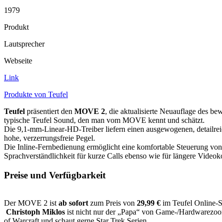
1979
Produkt
Lautsprecher
Webseite
Link
Produkte von Teufel
Teufel
präsentiert den
MOVE 2
, die aktualisierte Neuauflage des b
typische Teufel Sound, den man vom MOVE kennt und schätzt.
Die 9,1-mm-Linear-HD-Treiber liefern einen ausgewogenen, detailrei
hohe, verzerrungsfreie Pegel.
Die Inline-Fernbedienung ermöglicht eine komfortable Steuerung von
Sprachverständlichkeit für kurze Calls ebenso wie für längere Videok
Preise und Verfügbarkeit
Der MOVE 2 ist
ab sofort
zum Preis von
29,99 €
im Teufel Online-Sh
Christoph Miklos
ist nicht nur der „Papa“ von Game-/Hardwarezoom,
of Warcraft und schaut gerne Star Trek Serien.