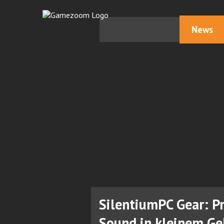
News
SilentiumPC Gear: P
Sound in kleinem Ge