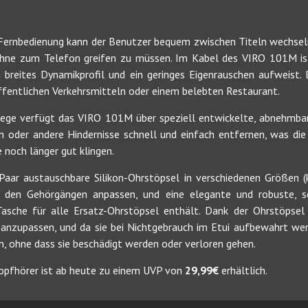
-Fernbedienung kann der Benutzer bequem zwischen Titeln wechseln
hne zum Telefon greifen zu müssen. Im Kabel des VIRO 101M is
n breites Dynamikprofil und ein geringes Eigenrauschen aufweist.
 öffentlichen Verkehrsmitteln oder einem belebten Restaurant.
flege verfügt das VIRO 101M über speziell entwickelte, abnehmba
oder andere Hindernisse schnell und einfach entfernen, was die
e noch länger gut klingen.
aar austauschbare Silikon-Ohrstöpsel in verschiedenen Größen (kl
h den Gehörgängen anpassen, und eine elegante und robuste, 
Tasche für alle Ersatz-Ohrstöpsel enthält. Dank der Ohrstöpsel i
anzupassen, und da sie bei Nichtgebrauch im Etui aufbewahrt wer
, ohne dass sie beschädigt werden oder verloren gehen.
pfhörer ist ab heute zu einem UVP von
29,99€
erhältlich.