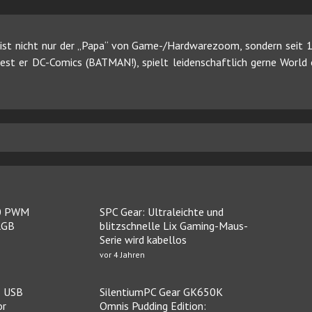
ist nicht nur der „Papa“ von Game-/Hardwarezoom, sondern seit 19
 liest er DC-Comics (BATMAN!), spielt leidenschaftlich gerne Worl
20 PWM
SPC Gear: Ultraleichte und
RGB
blitzschnelle Lix Gaming-Maus-
Serie wird kabellos
vor 4 Jahren
S USB
SilentiumPC Gear GK650K
or
Omnis Pudding Edition: