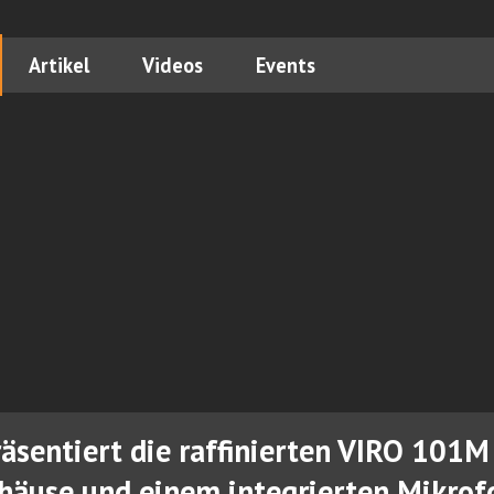
Artikel
Videos
Events
räsentiert die raffinierten VIRO 101
häuse und einem integrierten Mikrof