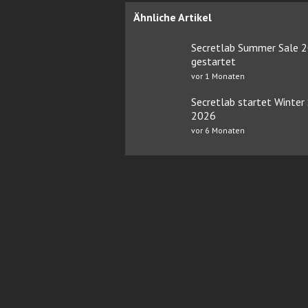
Ähnliche Artikel
Secretlab Summer Sale 
gestartet
vor 1 Monaten
Secretlab startet Winter
2026
vor 6 Monaten
Online Casinos mit Paysafe
FairG