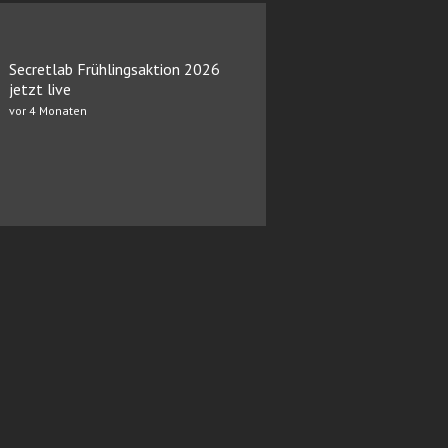
Secretlab Frühlingsaktion 2026
jetzt live
vor 4 Monaten
pressum
Redaktion
Mediadaten