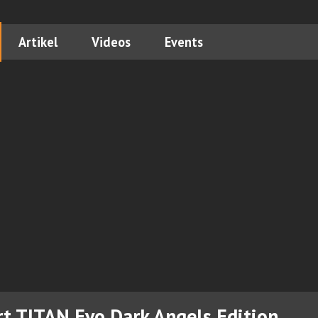
Artikel
Videos
Events
rt TITAN Evo Dark Angels Edition