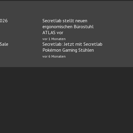
2026
Secretlab stellt neuen
ergonomischen Bürostuhl
ATLAS vor
vor 1 Monaten
 Sale
Secretlab: Jetzt mit Secretlab
Pokémon Gaming Stühlen
vor 6 Monaten
O Casino
Neue casinos bei Casinoservice.org
Im