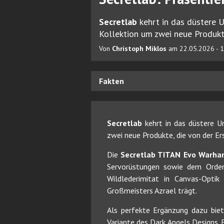
Secretlab
kehrt in das düstere 
Kollektion um zwei neue Produkte
Von
Christoph Miklos
am 22.05.2026 - 
Fakten
Secretlab
kehrt in das düstere 
zwei neue Produkte, die von der Ers
Die
Secretlab TITAN Evo Warha
Servorüstungen sowie dem Ordens
Wildlederimitat in Canvas-Opti
Großmeisters Azrael trägt.
Als perfekte Ergänzung dazu bie
Variante des Dark Angels Designs.