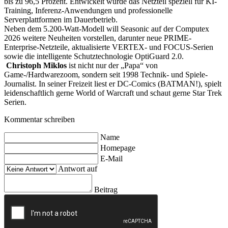
bis zu 96,5 Prozent. Entwickelt wurde das Netzteil speziell für KI-
Training, Inferenz-Anwendungen und professionelle
Serverplattformen im Dauerbetrieb.
Neben dem 5.200-Watt-Modell will Seasonic auf der Computex
2026 weitere Neuheiten vorstellen, darunter neue PRIME-
Enterprise-Netzteile, aktualisierte VERTEX- und FOCUS-Serien
sowie die intelligente Schutztechnologie OptiGuard 2.0.
Christoph Miklos
ist nicht nur der „Papa“ von
Game-/Hardwarezoom, sondern seit 1998 Technik- und Spiele-
Journalist. In seiner Freizeit liest er DC-Comics (BATMAN!), spielt
leidenschaftlich gerne World of Warcraft und schaut gerne Star Trek
Serien.
Kommentar schreiben
Name
Homepage
E-Mail
Antwort auf
Beitrag