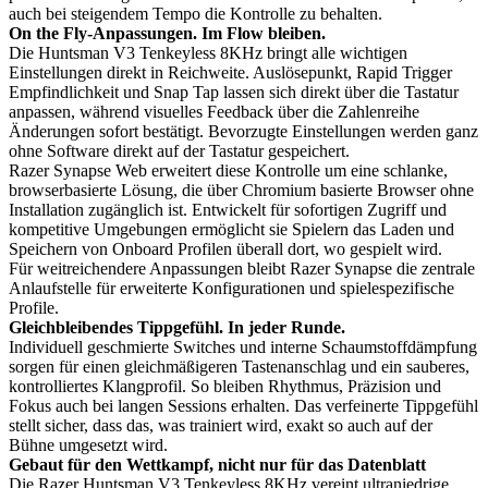
auch bei steigendem Tempo die Kontrolle zu behalten.
On the Fly-Anpassungen. Im Flow bleiben.
Die Huntsman V3 Tenkeyless 8KHz bringt alle wichtigen
Einstellungen direkt in Reichweite. Auslösepunkt, Rapid Trigger
Empfindlichkeit und Snap Tap lassen sich direkt über die Tastatur
anpassen, während visuelles Feedback über die Zahlenreihe
Änderungen sofort bestätigt. Bevorzugte Einstellungen werden ganz
ohne Software direkt auf der Tastatur gespeichert.
Razer Synapse Web erweitert diese Kontrolle um eine schlanke,
browserbasierte Lösung, die über Chromium basierte Browser ohne
Installation zugänglich ist. Entwickelt für sofortigen Zugriff und
kompetitive Umgebungen ermöglicht sie Spielern das Laden und
Speichern von Onboard Profilen überall dort, wo gespielt wird.
Für weitreichendere Anpassungen bleibt Razer Synapse die zentrale
Anlaufstelle für erweiterte Konfigurationen und spielespezifische
Profile.
Gleichbleibendes Tippgefühl. In jeder Runde.
Individuell geschmierte Switches und interne Schaumstoffdämpfung
sorgen für einen gleichmäßigeren Tastenanschlag und ein sauberes,
kontrolliertes Klangprofil. So bleiben Rhythmus, Präzision und
Fokus auch bei langen Sessions erhalten. Das verfeinerte Tippgefühl
stellt sicher, dass das, was trainiert wird, exakt so auch auf der
Bühne umgesetzt wird.
Gebaut für den Wettkampf, nicht nur für das Datenblatt
Die Razer Huntsman V3 Tenkeyless 8KHz vereint ultraniedrige