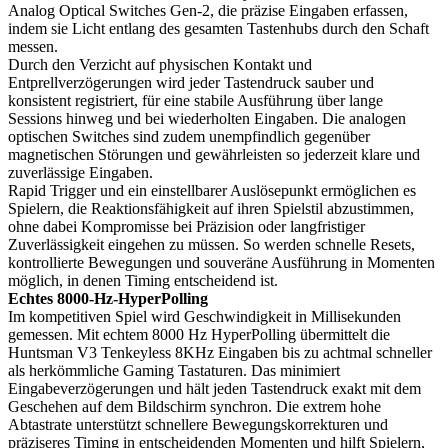
Analog Optical Switches Gen-2, die präzise Eingaben erfassen,
indem sie Licht entlang des gesamten Tastenhubs durch den Schaft
messen.
Durch den Verzicht auf physischen Kontakt und
Entprellverzögerungen wird jeder Tastendruck sauber und
konsistent registriert, für eine stabile Ausführung über lange
Sessions hinweg und bei wiederholten Eingaben. Die analogen
optischen Switches sind zudem unempfindlich gegenüber
magnetischen Störungen und gewährleisten so jederzeit klare und
zuverlässige Eingaben.
Rapid Trigger und ein einstellbarer Auslösepunkt ermöglichen es
Spielern, die Reaktionsfähigkeit auf ihren Spielstil abzustimmen,
ohne dabei Kompromisse bei Präzision oder langfristiger
Zuverlässigkeit eingehen zu müssen. So werden schnelle Resets,
kontrollierte Bewegungen und souveräne Ausführung in Momenten
möglich, in denen Timing entscheidend ist.
Echtes 8000-Hz-HyperPolling
Im kompetitiven Spiel wird Geschwindigkeit in Millisekunden
gemessen. Mit echtem 8000 Hz HyperPolling übermittelt die
Huntsman V3 Tenkeyless 8KHz Eingaben bis zu achtmal schneller
als herkömmliche Gaming Tastaturen. Das minimiert
Eingabeverzögerungen und hält jeden Tastendruck exakt mit dem
Geschehen auf dem Bildschirm synchron. Die extrem hohe
Abtastrate unterstützt schnellere Bewegungskorrekturen und
präziseres Timing in entscheidenden Momenten und hilft Spielern,