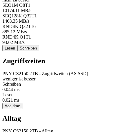
SEQ1M Q8T1
10174.11
MB/s
SEQ128K Q32T1
1463.35
MB/s
RND4K Q32T16
885.12
MB/s
RND4K Q1T1
93.02
MB/s
Lesen
Schreiben
Zugriffszeiten
PNY CS2150 2TB - Zugriffszeiten (AS SSD)
weniger ist besser
Schreiben
0.044
ms
Lesen
0.021
ms
Acc.time
Alltag
PNY CS2150 2TB - Alltag