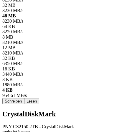
32 MB
8230
MB/s
48 MB
8230
MB/s
64 KB
8220
MB/s
8 MB
8210
MB/s
12 MB
8210
MB/s
32 KB
6350
MB/s
16 KB
3440
MB/s
8 KB
1880
MB/s
4 KB
954.61
MB/s
Schreiben
Lesen
CrystalDiskMark
PNY CS2150 2TB - CrystalDiskMark
mehr ist besser