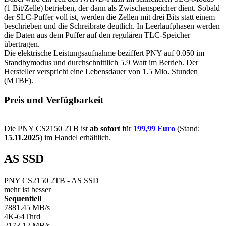
(1 Bit/Zelle) betrieben, der dann als Zwischenspeicher dient. Sobald
der SLC-Puffer voll ist, werden die Zellen mit drei Bits statt einem
beschrieben und die Schreibrate deutlich. In Leerlaufphasen werden
die Daten aus dem Puffer auf den regulären TLC-Speicher
übertragen.
Die elektrische Leistungsaufnahme beziffert PNY auf 0.050 im
Standbymodus und durchschnittlich 5.9 Watt im Betrieb. Der
Hersteller verspricht eine Lebensdauer von 1.5 Mio. Stunden
(MTBF).
Preis und Verfügbarkeit
Die PNY CS2150 2TB ist
ab sofort
für
199,99 Euro
(Stand:
15.11.2025
) im Handel erhältlich.
AS SSD
PNY CS2150 2TB - AS SSD
mehr ist besser
Sequentiell
7881.45
MB/s
4K-64Thrd
2173.12
MB/s