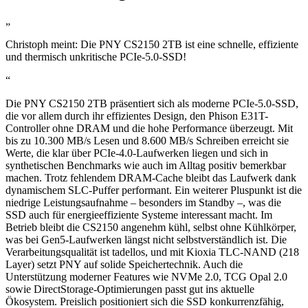
„
Christoph meint: Die PNY CS2150 2TB ist eine schnelle, effiziente
und thermisch unkritische PCIe-5.0-SSD!
“
Die PNY CS2150 2TB präsentiert sich als moderne PCIe-5.0-SSD,
die vor allem durch ihr effizientes Design, den Phison E31T-
Controller ohne DRAM und die hohe Performance überzeugt. Mit
bis zu 10.300 MB/s Lesen und 8.600 MB/s Schreiben erreicht sie
Werte, die klar über PCIe-4.0-Laufwerken liegen und sich in
synthetischen Benchmarks wie auch im Alltag positiv bemerkbar
machen. Trotz fehlendem DRAM-Cache bleibt das Laufwerk dank
dynamischem SLC-Puffer performant. Ein weiterer Pluspunkt ist die
niedrige Leistungsaufnahme – besonders im Standby –, was die
SSD auch für energieeffiziente Systeme interessant macht. Im
Betrieb bleibt die CS2150 angenehm kühl, selbst ohne Kühlkörper,
was bei Gen5-Laufwerken längst nicht selbstverständlich ist. Die
Verarbeitungsqualität ist tadellos, und mit Kioxia TLC-NAND (218
Layer) setzt PNY auf solide Speichertechnik. Auch die
Unterstützung moderner Features wie NVMe 2.0, TCG Opal 2.0
sowie DirectStorage-Optimierungen passt gut ins aktuelle
Ökosystem. Preislich positioniert sich die SSD konkurrenzfähig,