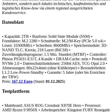
Anbieters, sondern auch lokales technisches, kaufmännisches und
logistisches Know-how via einem regional ausgerichteten
Kundenservice.
Datenblatt
• Kapazität: 2TB
• Bauform: Solid State Module (SSM)
•
Formfaktor: M.2 2280
• Schnittstelle: M.2/M-Key (PCIe 5.0 x4)
•
Lesen: 10300MB/s
• Schreiben: 8600MB/s
• Speichermodule: 3D-
NAND TLC, Kioxia, 218 Layer (BiCS8)
•
Zuverlässigkeitsprognose: 1.5 Mio. Stunden (MTBF)
• Controller:
Phison PS5031-E31T, 4 Kanäle
• DRAM-Cache: nein
• Protokoll:
NVMe 2.0
• Datenschutzfunktionen: 256bit AES, TCG Opal 2.0
•
Abmessungen: 80x22x4mm (ohne Kühlkörper)
• Besonderheiten:
L1.2 Low-Power-Standby
• Garantie: 5 Jahre (oder bis Erreichen
der TBW)
Preis:
167,12 Euro
(Stand:
01.12.2025
)
Testplattform
• Mainboard: ASUS ROG Crosshair X870E Hero
• Prozessor:
AMD Ryzen 9 9950X
• Arbeitsspeicher: Kingston FURY Renegade