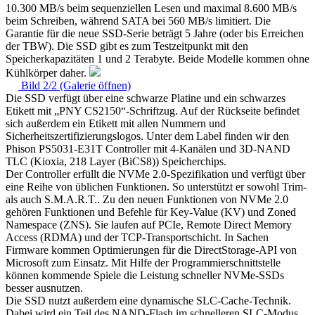
10.300 MB/s beim sequenziellen Lesen und maximal 8.600 MB/s
beim Schreiben, während SATA bei 560 MB/s limitiert. Die
Garantie für die neue SSD-Serie beträgt 5 Jahre (oder bis Erreichen
der TBW). Die SSD gibt es zum Testzeitpunkt mit den
Speicherkapazitäten 1 und 2 Terabyte. Beide Modelle kommen ohne
Kühlkörper daher.
Bild 2/2 (Galerie öffnen)
Die SSD verfügt über eine schwarze Platine und ein schwarzes
Etikett mit „PNY CS2150“-Schriftzug. Auf der Rückseite befindet
sich außerdem ein Etikett mit allen Nummern und
Sicherheitszertifizierungslogos. Unter dem Label finden wir den
Phison PS5031-E31T Controller mit 4-Kanälen und 3D-NAND
TLC (Kioxia, 218 Layer (BiCS8)) Speicherchips.
Der Controller erfüllt die NVMe 2.0-Spezifikation und verfügt über
eine Reihe von üblichen Funktionen. So unterstützt er sowohl Trim-
als auch S.M.A.R.T.. Zu den neuen Funktionen von NVMe 2.0
gehören Funktionen und Befehle für Key-Value (KV) und Zoned
Namespace (ZNS). Sie laufen auf PCIe, Remote Direct Memory
Access (RDMA) und der TCP-Transportschicht. In Sachen
Firmware kommen Optimierungen für die DirectStorage-API von
Microsoft zum Einsatz. Mit Hilfe der Programmierschnittstelle
können kommende Spiele die Leistung schneller NVMe-SSDs
besser ausnutzen.
Die SSD nutzt außerdem eine dynamische SLC-Cache-Technik.
Dabei wird ein Teil des NAND-Flash im schnelleren SLC-Modus