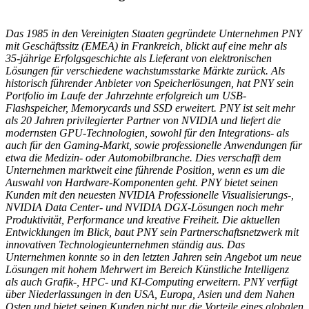
Das 1985 in den Vereinigten Staaten gegründete Unternehmen PNY
mit Geschäftssitz (EMEA) in Frankreich, blickt auf eine mehr als
35-jährige Erfolgsgeschichte als Lieferant von elektronischen
Lösungen für verschiedene wachstumsstarke Märkte zurück. Als
historisch führender Anbieter von Speicherlösungen, hat PNY sein
Portfolio im Laufe der Jahrzehnte erfolgreich um USB-
Flashspeicher, Memorycards und SSD erweitert. PNY ist seit mehr
als 20 Jahren privilegierter Partner von NVIDIA und liefert die
modernsten GPU-Technologien, sowohl für den Integrations- als
auch für den Gaming-Markt, sowie professionelle Anwendungen für
etwa die Medizin- oder Automobilbranche. Dies verschafft dem
Unternehmen marktweit eine führende Position, wenn es um die
Auswahl von Hardware-Komponenten geht. PNY bietet seinen
Kunden mit den neuesten NVIDIA Professionelle Visualisierungs-,
NVIDIA Data Center- und NVIDIA DGX-Lösungen noch mehr
Produktivität, Performance und kreative Freiheit. Die aktuellen
Entwicklungen im Blick, baut PNY sein Partnerschaftsnetzwerk mit
innovativen Technologieunternehmen ständig aus. Das
Unternehmen konnte so in den letzten Jahren sein Angebot um neue
Lösungen mit hohem Mehrwert im Bereich Künstliche Intelligenz
als auch Grafik-, HPC- und KI-Computing erweitern. PNY verfügt
über Niederlassungen in den USA, Europa, Asien und dem Nahen
Osten und bietet seinen Kunden nicht nur die Vorteile eines globalen