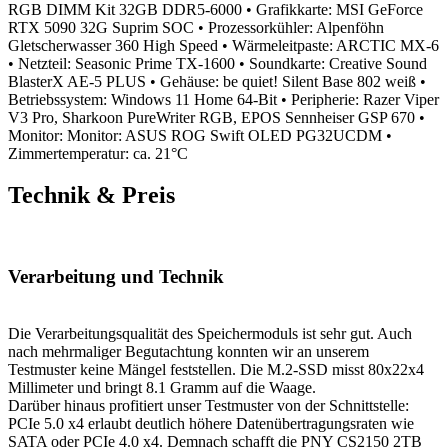
RGB DIMM Kit 32GB DDR5-6000
• Grafikkarte: MSI GeForce
RTX 5090 32G Suprim SOC
• Prozessorkühler: Alpenföhn
Gletscherwasser 360 High Speed
• Wärmeleitpaste: ARCTIC MX-6
• Netzteil: Seasonic Prime TX-1600
• Soundkarte: Creative Sound
BlasterX AE-5 PLUS
• Gehäuse: be quiet! Silent Base 802 weiß
•
Betriebssystem: Windows 11 Home 64-Bit
• Peripherie: Razer Viper
V3 Pro, Sharkoon PureWriter RGB, EPOS Sennheiser GSP 670
•
Monitor: Monitor: ASUS ROG Swift OLED PG32UCDM
•
Zimmertemperatur: ca. 21°C
Technik & Preis
Verarbeitung und Technik
Die Verarbeitungsqualität des Speichermoduls ist sehr gut. Auch
nach mehrmaliger Begutachtung konnten wir an unserem
Testmuster keine Mängel feststellen. Die M.2-SSD misst 80x22x4
Millimeter und bringt 8.1 Gramm auf die Waage.
Darüber hinaus profitiert unser Testmuster von der Schnittstelle:
PCIe 5.0 x4 erlaubt deutlich höhere Datenübertragungsraten wie
SATA oder PCIe 4.0 x4. Demnach schafft die PNY CS2150 2TB