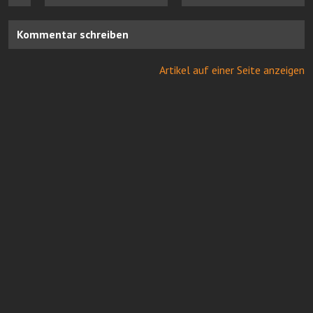
Kommentar schreiben
Artikel auf einer Seite anzeigen
Online Casinos mit Paysafe
FairGO Casino
Neue casinos bei Casinoservice.org