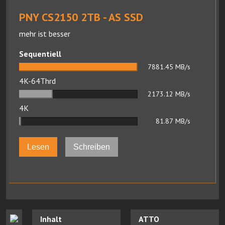
PNY CS2150 2TB - AS SSD
mehr ist besser
Sequentiell
7881.45
MB/s
4K-64Thrd
2173.12
MB/s
4K
81.87
MB/s
Lesen
Schreiben
Inhalt
ATTO