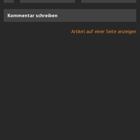
Kommentar schreiben
Artikel auf einer Seite anzeigen
Online Casinos mit Paysafe
FairGO Casino
Neue casinos bei Casinoservice.org