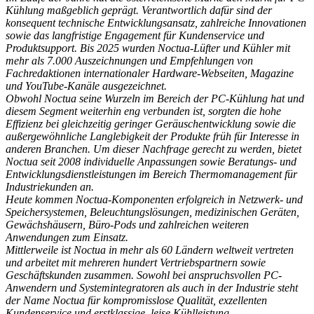
Kühlung maßgeblich geprägt. Verantwortlich dafür sind der
konsequent technische Entwicklungsansatz, zahlreiche Innovationen
sowie das langfristige Engagement für Kundenservice und
Produktsupport. Bis 2025 wurden Noctua-Lüfter und Kühler mit
mehr als 7.000 Auszeichnungen und Empfehlungen von
Fachredaktionen internationaler Hardware-Webseiten, Magazine
und YouTube-Kanäle ausgezeichnet.
Obwohl Noctua seine Wurzeln im Bereich der PC-Kühlung hat und
diesem Segment weiterhin eng verbunden ist, sorgten die hohe
Effizienz bei gleichzeitig geringer Geräuschentwicklung sowie die
außergewöhnliche Langlebigkeit der Produkte früh für Interesse in
anderen Branchen. Um dieser Nachfrage gerecht zu werden, bietet
Noctua seit 2008 individuelle Anpassungen sowie Beratungs- und
Entwicklungsdienstleistungen im Bereich Thermomanagement für
Industriekunden an.
Heute kommen Noctua-Komponenten erfolgreich in Netzwerk- und
Speichersystemen, Beleuchtungslösungen, medizinischen Geräten,
Gewächshäusern, Büro-Pods und zahlreichen weiteren
Anwendungen zum Einsatz.
Mittlerweile ist Noctua in mehr als 60 Ländern weltweit vertreten
und arbeitet mit mehreren hundert Vertriebspartnern sowie
Geschäftskunden zusammen. Sowohl bei anspruchsvollen PC-
Anwendern und Systemintegratoren als auch in der Industrie steht
der Name Noctua für kompromisslose Qualität, exzellenten
Kundenservice und erstklassige, leise Kühlleistung.