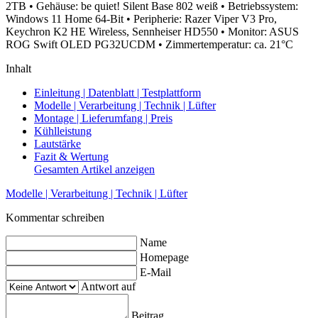
2TB
• Gehäuse: be quiet! Silent Base 802 weiß
• Betriebssystem:
Windows 11 Home 64-Bit
• Peripherie: Razer Viper V3 Pro,
Keychron K2 HE Wireless, Sennheiser HD550
• Monitor: ASUS
ROG Swift OLED PG32UCDM
• Zimmertemperatur: ca. 21°C
Inhalt
Einleitung | Datenblatt | Testplattform
Modelle | Verarbeitung | Technik | Lüfter
Montage | Lieferumfang | Preis
Kühlleistung
Lautstärke
Fazit & Wertung
Gesamten Artikel anzeigen
Modelle | Verarbeitung | Technik | Lüfter
Kommentar schreiben
Name
Homepage
E-Mail
Antwort auf
Beitrag