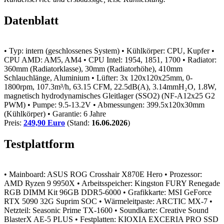
Datenblatt
• Typ: intern (geschlossenes System)
• Kühlkörper: CPU, Kupfer
•
CPU AMD: AM5, AM4
• CPU Intel: 1954, 1851, 1700
• Radiator:
360mm (Radiatorklasse), 30mm (Radiatorhöhe), 410mm
Schlauchlänge, Aluminium
• Lüfter: 3x 120x120x25mm, 0-
1800rpm, 107.3m³/h, 63.15 CFM, 22.5dB(A), 3.14mmH₂O, 1.8W,
magnetisch hydrodynamisches Gleitlager (SSO2) (NF-A12x25 G2
PWM)
• Pumpe: 9.5-13.2V
• Abmessungen: 399.5x120x30mm
(Kühlkörper)
• Garantie: 6 Jahre
Preis:
249,90 Euro
(Stand:
16.06.2026
)
Testplattform
• Mainboard: ASUS ROG Crosshair X870E Hero
• Prozessor:
AMD Ryzen 9 9950X
• Arbeitsspeicher: Kingston FURY Renegade
RGB DIMM Kit 96GB DDR5-6000
• Grafikkarte: MSI GeForce
RTX 5090 32G Suprim SOC
• Wärmeleitpaste: ARCTIC MX-7
•
Netzteil: Seasonic Prime TX-1600
• Soundkarte: Creative Sound
BlasterX AE-5 PLUS
• Festplatten: KIOXIA EXCERIA PRO SSD