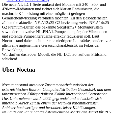
Die neue NL-LC1-Serie umfasst drei Modelle mit 240-, 360- und
420-mm-Radiatoren und richtet sich klar an Enthusiasten, die
maximale Kühlleistung mit einer möglichst geringen
Geräuschentwicklung verbinden möchten. Zu den Besonderheiten
zählen die aktuellen NF-A12x25 G2 beziehungsweise NF-A14x25
G2 Premium-Lüfter, das bekannte SecuFirm2+ Montagesystem
sowie der innovative NL-PNA1-Pumpendämpfer, der Vibrationen
und störende Pumpengeräusche effektiv reduzieren soll. Laut
Noctua stand dabei nicht nur eine niedrigere Lautstärke, sondern vor
allem eine angenehmere Geräuschcharakteristik im Fokus der
Entwicklung.
Wir durften das 360er-Modell, die NL-LC1-36, auf den Prüfstand
schicken!
Über Noctua
Noctua entstand aus einer Zusammenarbeit zwischen der
österreichischen Rascom Computerdistribution Ges.m.b.H. und dem
taiwanesischen Kühlspezialisten Kolink International Corporation.
Das Unternehmen wurde 2005 gegründet und entwickelte sich
innerhalb kurzer Zeit zu einem der weltweit renommiertesten
Anbieter hochwertiger und besonders leiser Kühllösungen.
Im Laufe der Jahre hat die österreichische Marke den Markt für PC-