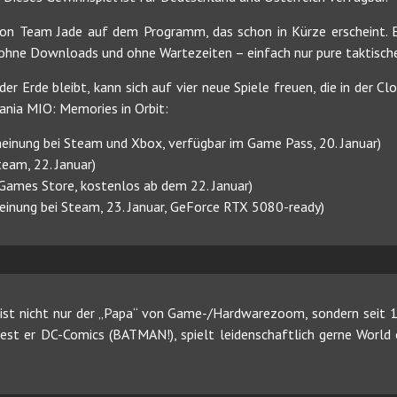
on Team Jade auf dem Programm, das schon in Kürze erscheint. Es 
 ohne Downloads und ohne Wartezeiten – einfach nur pure taktische
er Erde bleibt, kann sich auf vier neue Spiele freuen, die in der C
nia MIO: Memories in Orbit:
heinung bei Steam und Xbox, verfügbar im Game Pass, 20. Januar)
eam, 22. Januar)
 Games Store, kostenlos ab dem 22. Januar)
heinung bei Steam, 23. Januar, GeForce RTX 5080-ready)
ist nicht nur der „Papa“ von Game-/Hardwarezoom, sondern seit 19
 liest er DC-Comics (BATMAN!), spielt leidenschaftlich gerne Worl