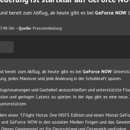
und bereit zum Abflug, ab heute gibt es bei
GeForce NOW
U
17:48 Uhr
- Quelle:
Pressemitteilung
nd bereit zum Abflug, ab heute gibt es bei
GeForce NOW
Unterstü
ung, jedes Manöver und jede Änderung in der Schubkraft spüren.
 Flugsteuerungen und Gashebel anzuschließen und unterstützte Flu
n und geringen Latenz zu spielen. In der App gibt es eine neue Ze
 unterstützen.
dem einen T.Flight Hotas One MSFS Edition und einen Monat GeF
r und GeForce NOW in den sozialen Medien folgen und das Gewinns
Dieses Gewinnspiel ist für Deutschland und Österreich verfügbar.