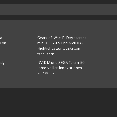
ia
Gears of War: E-Day startet
eCon
mit DLSS 4.5 und NVIDIA-
Highlights zur QuakeCon
vor 3 Tagen
dy-
NVIDIA und SEGA feiern 30
Jahre voller Innovationen
vor 3 Wochen