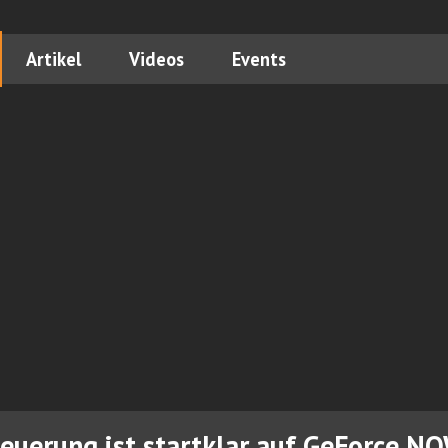
Artikel
Videos
Events
euerung ist startklar auf GeForce N