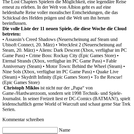
The Lost Chapters Spielern die Möglichkeit, eine legendäre Reise
erneut zu erleben. In der Welt von Albion geht es auf eine
heldenhafte Reise voller moralischer Entscheidungen, die das
Schicksal des Helden prägen und die Welt um ihn herum
beeinflussen.
Die volle Liste der 11 neuen Spiele, die diese Woche die Cloud
betreten:
• Assassin’s Creed Shadows (Neuerscheinung auf Steam und
Ubisoft Connect, 20. März)
• Wreckfest 2 (Neuerscheinung auf
Steam, 20. März)
• Aliens: Dark Descent (Xbox, verfügbar im PC
Game Pass)
• Crime Boss: Rockay City (Epic Games Store)
•
Eternal Strands (Xbox, verfügbar im PC Game Pass)
• Fable
Anniversary (Steam)
• Motor Town: Behind the Wheel (Steam)
•
Nine Sols (Xbox, verfügbar im PC Game Pass)
• Quake Live
(Steam)
• Skydrift Infinity (Epic Games Store)
• To the Rescue!
(Epic Games Store)
Christoph Miklos
ist nicht nur der „Papa“ von
Game-/Hardwarezoom, sondern seit 1998 Technik- und Spiele-
Journalist. In seiner Freizeit liest er DC-Comics (BATMAN!), spielt
leidenschaftlich gerne World of Warcraft und schaut gerne Star Trek
Serien.
Kommentar schreiben
Name