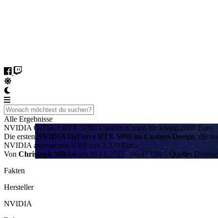
Alle Ergebnisse
NVIDIA GeForce RTX 5090: Custom-Karten für knapp 2600 Euro
Die ersten
NVIDIA GeForce RTX 5090 im Custom-Design
, die v
NVIDIA angesetzten UVP von 2.329 Euro.
Von
Christoph Miklos
am 19.01.2025 - 06:47 Uhr
- Quelle:
Diverse
Fakten
Hersteller
NVIDIA