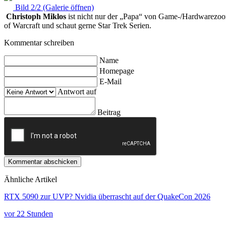
Bild 2/2 (Galerie öffnen)
Christoph Miklos
ist nicht nur der „Papa“ von Game-/Hardwarezoom,
of Warcraft und schaut gerne Star Trek Serien.
Kommentar schreiben
Name
Homepage
E-Mail
Antwort auf
Beitrag
Kommentar abschicken
Ähnliche Artikel
RTX 5090 zur UVP? Nvidia überrascht auf der QuakeCon 2026
vor 22 Stunden