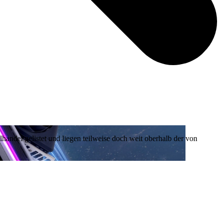
handel gelistet und liegen teilweise doch weit oberhalb der von