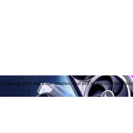
on Gigabyte, PNY und Zotac stammen, sind jetzt im europäischen Einzel