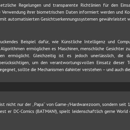
etzliche Regelungen und transparente Richtlinien für den Eins
e Verwendung ihrer biometrischen Daten informiert werden und Ko
mit automatisierten Gesichtserkennungssystemen gewährleistet w
ruckendes Beispiel dafür, wie Künstliche Intelligenz und Comp
n Algorithmen ermöglichen es Maschinen, menschliche Gesichter zu
en ermöglicht. Gleichzeitig ist es jedoch unerlässlich, die
 berücksichtigen, um den verantwortungsvollen Einsatz dieser T
egegnet, sollte die Mechanismen dahinter verstehen – und auch die
ist nicht nur der „Papa“ von Game-/Hardwarezoom, sondern seit 19
 liest er DC-Comics (BATMAN!), spielt leidenschaftlich gerne Worl