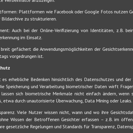
e Werbeinhalte anzuzeigen.
ttformen: Plattformen wie Facebook oder Google Fotos nutzen Ge
ildarchive zu strukturieren.
ent: Auch bei der Online-Verifizierung von Identitäten, z. B. b
serkennung im Einsatz.
e breit gefächert die Anwendungsmöglichkeiten der Gesichtserkennun
ltags vorgedrungen ist.
chutz
bt es erhebliche Bedenken hinsichtlich des Datenschutzes und der
ie Speicherung und Verarbeitung biometrischer Daten wirft Frage
 lassen sich biometrische Merkmale nicht einfach ändern, wenn 
s, etwa durch unautorisierte Überwachung, Data Mining oder Leaks.
nsparenz. Viele Nutzer wissen nicht, wann und wo ihre Gesichtsda
 ohne Wissen der Betroffenen Gesichter erfassen – z. B. im öffe
re gesetzliche Regelungen und Standards für Transparenz, Datensp