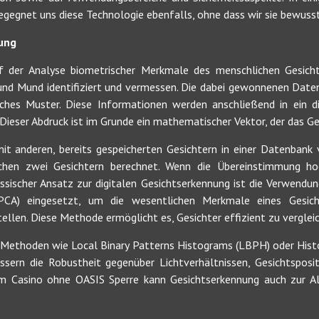
begegnet uns diese Technologie ebenfalls, ohne dass wir sie bewus
ung
f der Analyse biometrischer Merkmale des menschlichen Gesicht
 und Mund identifiziert und vermessen. Die dabei gewonnenen Dat
isches Muster. Diese Informationen werden anschließend in ein di
 Dieser Abdruck ist im Grunde ein mathematischer Vektor, der das Ge
it anderen, bereits gespeicherten Gesichtern in einer Datenbank 
schen zwei Gesichtern berechnet. Wenn die Übereinstimmung hoc
 klassischer Ansatz zur digitalen Gesichtserkennung ist die Verwendu
PCA) eingesetzt, um die wesentlichen Merkmale eines Gesich
llen. Diese Methode ermöglicht es, Gesichter effizient zu verglei
 Methoden wie Local Binary Patterns Histograms (LBPH) oder Hist
essern die Robustheit gegenüber Lichtverhältnissen, Gesichtsposi
 Casino ohne OASIS Sperre kann Gesichtserkennung auch zur Alte