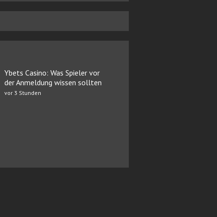
Ybets Casino: Was Spieler vor
der Anmeldung wissen sollten
vor 3 Stunden