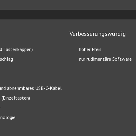
Verbesserungswürdig
nd Tastenkappen)
hoher Preis
nschlag
nur rudimentäre Software
s und abnehmbares USB-C-Kabel
(Einzeltasten)
n
hnologie