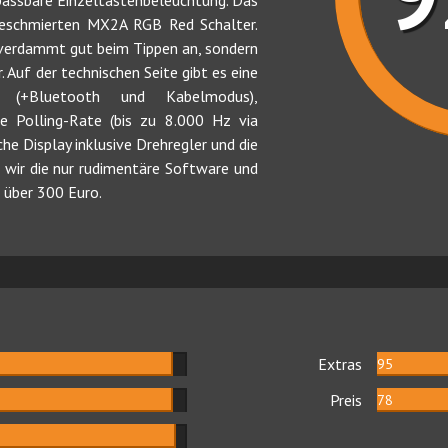
passbare Einzeltastenbeleuchtung. Das
rgeschmierten MX2A RGB Red Schalter.
r verdammt gut beim Tippen an, sondern
 Auf der technischen Seite gibt es eine
ng (+Bluetooth und Kabelmodus),
he Polling-Rate (bis zu 8.000 Hz via
che Display inklusive Drehregler und die
 wir die nur rudimentäre Software und
 über 300 Euro.
Extras
95
Preis
78