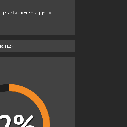
ng-Tastaturen-Flaggschiff
a (12)
92%