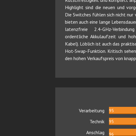
Rutschfestigkeit und komplett an
Highlight sind die neuen und vo
Die Switches fühlen sich nicht nu
bieten auch eine lange Lebensdauer.
latenzfreie 2.4-GHz-Verbindu
ordentliche Akkulaufzeit und ho
Kabel). Löblich ist auch das praktis
Hot-Swap-Funktion. Kritisch sehen
den hohen Verkaufspreis von knapp
Verarbeitung
95
Technik
95
Anschlag
96