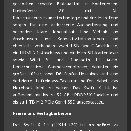
gestochen scharfe Bildqualität in Konferenzen.
PurifiedVoice 2.0 mit AI-
Rauschunterdrückungstechnologie und drei Mikrofone
sorgen für eine verbesserte Audioerfassung und
besonders klare Tonqualität. Eine Vielzahl an
Anschlüssen und Konnektivitätsoptionen sind
ebenfalls vorhanden: zwei USB-Type-C-Anschlüsse,
ein HDMI 2.1-Anschluss und ein MicroSD-Kartenleser
sowie Wi-Fi 6E und Bluetooth LE Audio.
Fortschrittliche Wärmetechnologien, darunter ein
großer Lüfter, zwei D6-Kupfer-Heatpipes und eine
dedizierte Lufteinlass-Tastatur, helfen dabei, das
Notebook kühl zu halten. Das Swift X 14 ist
außerdem mit bis zu 32 GB LPDDR5X-Speicher und
bis zu 1 TB M.2 PCIe Gen 4 SSD ausgestattet.
Preise und Verfügbarkeiten
Das Swift X 14 (SFX14-72G) ist
ab sofort
zu