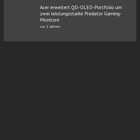
Acer erweitert QD-OLED-Portfolio um
zwei leistungsstarke Predator Gaming-
Monitore
vor 1 Jahren
Online Casinos mit Paysafe
FairGO Casino
Neue casinos bei Casinoservice.org