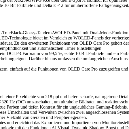
rfügt der XG259QWPG Ace über drei E-Sport-Farbmodi für optimierte
 10-Bit-Farbtiefe und Delta E < 2 für unübertroffene Farbgenauigkeit
ueBlack-Glossy-Tandem-WOLED-Panel mit Dual-Mode-Funktion (4K b
-Technologie bietet im Vergleich zu WOLED-Panels der vorherigen G
auer. Zu den erweiterten Funktionen von OLED Care Pro gehört der 
gsempfindlichkeit und automatischen Timer-Einstellungen.
 DCI-P3-Farbraum von 99,5 %, echte 10-Bit-Farbtiefe und ein Farbun
eitung eignet. Darüber hinaus umfassen die umfangreichen Anschlus
ern, einfach auf die Funktionen von OLED Care Pro zuzugreifen und 
ner Pixeldichte von 218 ppi und liefert scharfe, naturgetreue Details
320 Hz (OC) umzuschalten, um ultrahohe Bildraten und reaktionsschn
e Farben und tiefen Kontrast für ein unglaubliches Gaming-Erlebnis.
oses Umschalten und Verwalten zwischen zwei angeschlossenen Syste
er Vielzahl von Geräten und Peripheriegeräten.
 und erleichtert das Exportieren und Importieren von Monitoreinstell
nologie mit den Funktionen AI Visual, Dynamic Shadow Boost und D