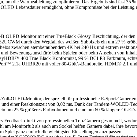
m die Wärmeableitung zu optimieren. Das Ergebnis sind fast 35 % 
 OLED-Lebensdauer ermöglicht, ohne Kompromisse bei der Leistung 
D-Monitor mit einer TrueBlack-Glossy-Beschichtung, der den Benut
PG32UCWM durch den Wegfall des weißen Subpixels ein um 27 % größ
helos zwischen atemberaubendem 4K bei 240 Hz und extrem reaktion
der und Bewegungsunschärfe beim Spielen oder beim Ansehen von Inhalt
HDR™ 400 True Black-Konformität, 99 % DCI-P3-Farbraum, echte 10-
layPort™ 2.1a UHBR20 mit voller 80-Gbit/s-Bandbreite, HDMI® 2.1
l-OLED-Monitor, der speziell für professionelle E-Sport-Gamer entw
und einer Reaktionszeit von 0,02 ms. Dank der Tandem-WOLED-Tech
t, ein um 25 % größeres Farbvolumen und eine um 60 % längere OLED-
s Feedback direkt von professionellen Top-Gamern gesammelt, wodur
 am Monitorfuß als auch am Sockel helfen Gamern dabei, ihre bevorzug
 Spiel ganz einfach die wichtigsten Einstellungen anzupassen.