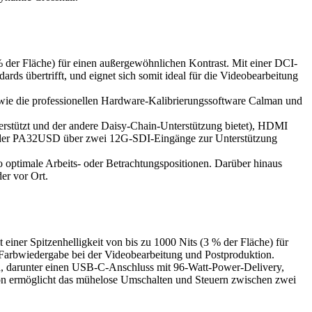
er Fläche) für einen außergewöhnlichen Kontrast. Mit einer DCI-
ds übertrifft, und eignet sich somit ideal für die Videobearbeitung
owie die professionellen Hardware-Kalibrierungssoftware Calman und
rstützt und der andere Daisy-Chain-Unterstützung bietet), HDMI
t der PA32USD über zwei 12G-SDI-Eingänge zur Unterstützung
o optimale Arbeits- oder Betrachtungspositionen. Darüber hinaus
er vor Ort.
 Spitzenhelligkeit von bis zu 1000 Nits (3 % der Fläche) für
Farbwiedergabe bei der Videobearbeitung und Postproduktion.
gen, darunter einen USB-C-Anschluss mit 96-Watt-Power-Delivery,
on ermöglicht das mühelose Umschalten und Steuern zwischen zwei