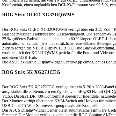
Um Spielern zu helfen, die von TN auf OLED umgestiegen sind, ve
Konformität, einen unglaublichen DCI-P3-Farbraum von 99,5 %, echte
ROG Strix OLED XG32UQWMS
Der ROG Strix OLED XG32UQWMS verfügt über ein 31,5-Zoll-4K-Tr
Balance zwischen Farbtreue und Geschwindigkeit. Die Tandem-WOLED
25 % größeres Farbvolumen und eine um 60 % längere OLED-Lebensd
automatischen Schutz – jetzt mit zusätzlicher einstellbarer Bewegun
Zudem sorgen die VESA DisplayHDR 500 True Black-Konformität, ein
wodurch sich der XG32UQWMS perfekt für die Foto- und Videobearb
und einen USB-Hub.
Die ASUS exklusive DisplayWidget Center-App ermöglicht es Benutz
ROG Strix 5K XG27JCEG
Der ROG Strix 5K XG27JCEG verfügt über ein 5120 x 2880-Panel mit ei
ausgestattet, die es Benutzern ermöglicht, von 5K@80 Hz auf QHD@
VESA DisplayHDR 400-Konformität sorgen für lebendige, naturgetreu
Der Monitor verfügt über einen KVM-Switch mit Hotkeys für mühel
USB-C mit 15-Watt-Stromversorgung maximale Kompatibilität mit ein
Das ASUS DisplayWidget Center bietet automatische Firmware-Updates
Streamer. Der Monitor verfügt zudem über die ROG Gaming AI-Tech