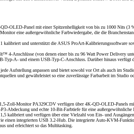
-OLED-Panel mit einer Spitzenhelligkeit von bis zu 1000 Nits (3 % d
Monitor eine außergewöhnliche Farbwiedergabe, die die Branchenstandar
1 kalibriert und unterstützt die ASUS ProArt-Kalibrierungssoftware s
t™ 4-Anschlüsse (von denen einer bis zu 96 Watt Power Delivery unte
i USB-Typ-A- und einem USB-Typ-C-Anschluss. Darüber hinaus verfüg
jede Aufstellung anpassen und bietet sowohl vor Ort als auch im Studi
ellen und gewährleistet so eine zuverlässige Farbarbeit im Studio od
-Zoll-Monitor PA329CDV verfügen über 4K-QD-OLED-Panels mit einer
P3-Abdeckung und echte 10-Bit-Farbtiefe für eine außergewöhnliche 
< 1,5 kalibriert und verfügen über eine Vielzahl von Ein- und Ausgän
e einen integrierten USB 3.2-Hub. Die integrierte Auto-KVM-Funkti
s und erleichtert so das Multitasking.