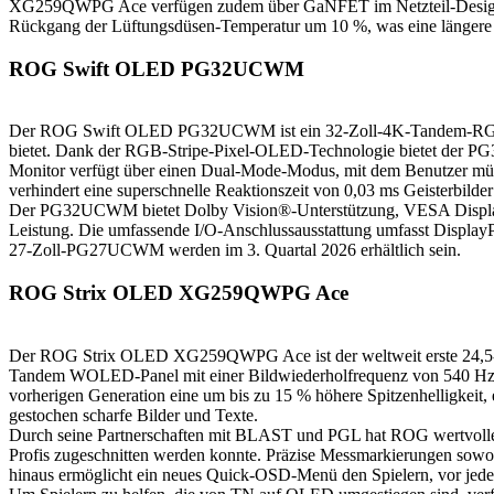
XG259QWPG Ace verfügen zudem über GaNFET im Netzteil-Design, u
Rückgang der Lüftungsdüsen-Temperatur um 10 %, was eine längere
ROG Swift OLED PG32UCWM
Der ROG Swift OLED PG32UCWM ist ein 32-Zoll-4K-Tandem-RGB-OLE
bietet. Dank der RGB-Stripe-Pixel-OLED-Technologie bietet der 
Monitor verfügt über einen Dual-Mode-Modus, mit dem Benutzer mü
verhindert eine superschnelle Reaktionszeit von 0,03 ms Geisterbil
Der PG32UCWM bietet Dolby Vision®-Unterstützung, VESA Display
Leistung. Die umfassende I/O-Anschlussausstattung umfasst Disp
27-Zoll-PG27UCWM werden im 3. Quartal 2026 erhältlich sein.
ROG Strix OLED XG259QWPG Ace
Der ROG Strix OLED XG259QWPG Ace ist der weltweit erste 24,5-Zol
Tandem WOLED-Panel mit einer Bildwiederholfrequenz von 540 Hz 
vorherigen Generation eine um bis zu 15 % höhere Spitzenhelligkei
gestochen scharfe Bilder und Texte.
Durch seine Partnerschaften mit BLAST und PGL hat ROG wertvolle
Profis zugeschnitten werden konnte. Präzise Messmarkierungen sowohl
hinaus ermöglicht ein neues Quick-OSD-Menü den Spielern, vor jedem