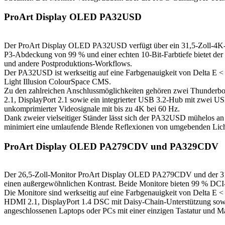
ProArt Display OLED PA32USD
Der ProArt Display OLED PA32USD verfügt über ein 31,5-Zoll-4K-QD
P3-Abdeckung von 99 % und einer echten 10-Bit-Farbtiefe bietet der 
und andere Postproduktions-Workflows.
Der PA32USD ist werkseitig auf eine Farbgenauigkeit von Delta E < 
Light Illusion ColourSpace CMS.
Zu den zahlreichen Anschlussmöglichkeiten gehören zwei Thunderbol
2.1, DisplayPort 2.1 sowie ein integrierter USB 3.2-Hub mit zwe
unkomprimierter Videosignale mit bis zu 4K bei 60 Hz.
Dank zweier vielseitiger Ständer lässt sich der PA32USD mühelos an 
minimiert eine umlaufende Blende Reflexionen von umgebenden Lichtqu
ProArt Display OLED PA279CDV und PA329CDV
Der 26,5-Zoll-Monitor ProArt Display OLED PA279CDV und der 31,5
einen außergewöhnlichen Kontrast. Beide Monitore bieten 99 % DCI-
Die Monitore sind werkseitig auf eine Farbgenauigkeit von Delta E 
HDMI 2.1, DisplayPort 1.4 DSC mit Daisy-Chain-Unterstützung sowi
angeschlossenen Laptops oder PCs mit einer einzigen Tastatur und Mau