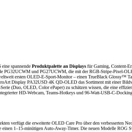
6 eine spannende
Produktpalette an Displays
für Gaming, Content-Erst
e PG32UCWM und PG27UCWM, die mit der RGB-Stripe-Pixel-OLED-Te
ltweit ersten OLED-E-Sport-Monitor – einen TrueBlack Glossy™ T
er ProArt Display PA32USD 4K QD-OLED das Sortiment mit einer Bildw
rie (Duo, OLED, Color ePaper) zu schätzen wissen, die eine effizien
egrierter HD-Webcam, Teams-Hotkeys und 96-Watt-USB-C-Docking p
ten verfügt die erweiterte OLED Care Pro über den verbesserten Neo 
g sowie einen 1–15-minütigen Auto-Away-Timer. Die neuen Model