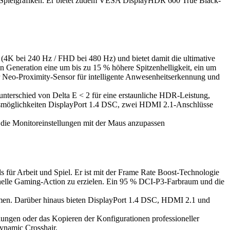
 Spielgrafiken. Er bietet zudem VESA DisplayHDR 600 True Black-
.
ei 240 Hz / FHD bei 480 Hz) und bietet damit die ultimative
eneration eine um bis zu 15 % höhere Spitzenhelligkeit, ein um
Neo-Proximity-Sensor für intelligente Anwesenheitserkennung und
terschied von Delta E < 2 für eine erstaunliche HDR-Leistung,
smöglichkeiten DisplayPort 1.4 DSC, zwei HDMI 2.1-Anschlüsse
die Monitoreinstellungen mit der Maus anzupassen
 für Arbeit und Spiel. Er ist mit der Frame Rate Boost-Technologie
elle Gaming-Action zu erzielen. Ein 95 % DCI-P3-Farbraum und die
men. Darüber hinaus bieten DisplayPort 1.4 DSC, HDMI 2.1 und
ungen oder das Kopieren der Konfigurationen professioneller
ynamic Crosshair.