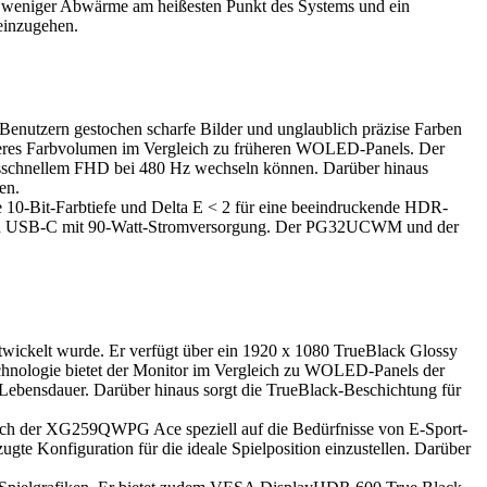
weniger Abwärme am heißesten Punkt des Systems und ein
einzugehen.
zern gestochen scharfe Bilder und unglaublich präzise Farben
eres Farbvolumen im Vergleich zu früheren WOLED-Panels. Der
sschnellem FHD bei 480 Hz wechseln können. Darüber hinaus
en.
Bit-Farbtiefe und Delta E < 2 für eine beeindruckende HDR-
 und USB-C mit 90-Watt-Stromversorgung. Der PG32UCWM und der
ickelt wurde. Er verfügt über ein 1920 x 1080 TrueBlack Glossy
nologie bietet der Monitor im Vergleich zu WOLED-Panels der
Lebensdauer. Darüber hinaus sorgt die TrueBlack-Beschichtung für
ch der XG259QWPG Ace speziell auf die Bedürfnisse von E-Sport-
te Konfiguration für die ideale Spielposition einzustellen. Darüber