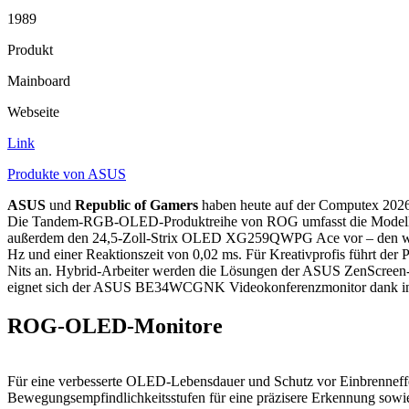
1989
Produkt
Mainboard
Webseite
Link
Produkte von ASUS
ASUS
und
Republic of Gamers
haben heute auf der Computex 202
Die Tandem-RGB-OLED-Produktreihe von ROG umfasst die Modell
außerdem den 24,5-Zoll-Strix OLED XG259QWPG Ace vor – den we
Hz und einer Reaktionszeit von 0,02 ms. Für Kreativprofis führt d
Nits an. Hybrid-Arbeiter werden die Lösungen der ASUS ZenScreen-Se
eignet sich der ASUS BE34WCGNK Videokonferenzmonitor dank int
ROG-OLED-Monitore
Für eine verbesserte OLED-Lebensdauer und Schutz vor Einbrenneffek
Bewegungsempfindlichkeitsstufen für eine präzisere Erkennun