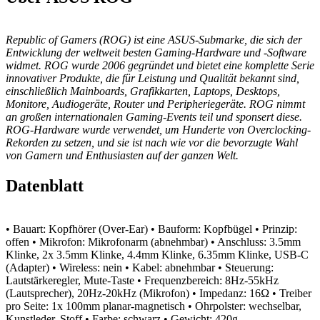
Republic of Gamers (ROG) ist eine ASUS-Submarke, die sich der
Entwicklung der weltweit besten Gaming-Hardware und -Software
widmet. ROG wurde 2006 gegründet und bietet eine komplette Serie
innovativer Produkte, die für Leistung und Qualität bekannt sind,
einschließlich Mainboards, Grafikkarten, Laptops, Desktops,
Monitore, Audiogeräte, Router und Peripheriegeräte. ROG nimmt
an großen internationalen Gaming-Events teil und sponsert diese.
ROG-Hardware wurde verwendet, um Hunderte von Overclocking-
Rekorden zu setzen, und sie ist nach wie vor die bevorzugte Wahl
von Gamern und Enthusiasten auf der ganzen Welt.
Datenblatt
• Bauart: Kopfhörer (Over-Ear)
• Bauform: Kopfbügel
• Prinzip:
offen
• Mikrofon: Mikrofonarm (abnehmbar)
• Anschluss: 3.5mm
Klinke, 2x 3.5mm Klinke, 4.4mm Klinke, 6.35mm Klinke, USB-C
(Adapter)
• Wireless: nein
• Kabel: abnehmbar
• Steuerung:
Lautstärkeregler, Mute-Taste
• Frequenzbereich: 8Hz-55kHz
(Lautsprecher), 20Hz-20kHz (Mikrofon)
• Impedanz: 16Ω
• Treiber
pro Seite: 1x 100mm planar-magnetisch
• Ohrpolster: wechselbar,
Kunstleder, Stoff
• Farbe: schwarz
• Gewicht: 420g