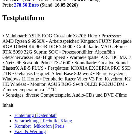
Preis:
278,56 Euro
(Stand:
16.05.2026
)
Testplattform
• Mainboard: ASUS ROG Crosshair X870E Hero
• Prozessor:
AMD Ryzen 9 9950X
• Arbeitsspeicher: Kingston FURY Renegade
RGB DIMM Kit 96GB DDR5-6000
• Grafikkarte: MSI GeForce
RTX 5090 32G Suprim SOC
• Prozessorkühler: Alpenföhn
Gletscherwasser 360 High Speed
• Wärmeleitpaste: ARCTIC MX-7
• Netzteil: Seasonic Prime TX-1600
• Soundkarte: Creative Sound
BlasterX AE-5 PLUS
• Festplatten: KIOXIA EXCERIA PRO SSD
2TB
• Gehäuse: be quiet! Silent Base 802 weiß
• Betriebssystem:
Windows 11 Home
• Peripherie: Razer Viper V3 Pro, Keychron K2
HE Wireless
• Monitor: ASUS ROG Swift OLED PG32UCDM
•
Zimmertemperatur: ca. 21°C
• Sonstiges: diverse Computerspiele, Audio-CDs und DVD-Filme
Inhalt
Einleitung | Datenblatt
Verarbeitung | Technik | Klang
Komfort | Mikrofon | Preis
Fazit & Wertung